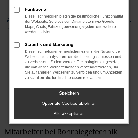
Maschinen und
Funktional
Diese Technologien bieten die bestmögliche Funktionalität
auch nicht seine Bankkonten aus.
der Webseite. Services von Drittanbietern wie Google
Maps, Chats, Fahrzeugbewertungssystem und weitere
Wertvoll an einem Unternehmen
werden aktiviert.
sind nur die Menschen, die dafür
Statistik und Marketing
arbeiten
Diese Technologien ermöglichen es uns, die Nutzung der
Webseite zu analysieren, um die Leistung zu messen und
und der Geist, in dem sie es tun.
zu verbessern. Zudem werden Technologien eingesetzt,
die von dritten Werbetreibenden verwendet werden, um
(Heinrich Nordhoff)
Sie auf anderen Webseiten zu verfolgen und um Anzeigen
zu schalten, die für Ihre Interessen relevant sind.
Speichern
Optionale Cookies ablehnen
Alle akzeptieren
Mitarbeiter bei Rohrbiegetechnik