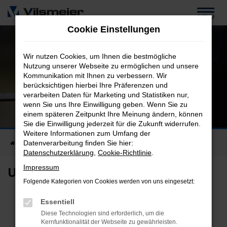
Zum
MENÜ
Hauptinhalt
Cookie Einstellungen
springen
Wir nutzen Cookies, um Ihnen die bestmögliche
Nutzung unserer Webseite zu ermöglichen und unsere
Kommunikation mit Ihnen zu verbessern. Wir
berücksichtigen hierbei Ihre Präferenzen und
verarbeiten Daten für Marketing und Statistiken nur,
wenn Sie uns Ihre Einwilligung geben. Wenn Sie zu
Mitarbeiter
einem späteren Zeitpunkt Ihre Meinung ändern, können
bei Rohrbiegetechnik Vilsmeier
Sie die Einwilligung jederzeit für die Zukunft widerrufen.
Weitere Informationen zum Umfang der
Datenverarbeitung finden Sie hier:
Startseite
Unternehmen
Mitarbeiter
Datenschutzerklärung
,
Cookie-Richtlinie
.
Impressum
Unsere Mitarbeiter
Folgende Kategorien von Cookies werden von uns eingesetzt:
Essentiell
Den Wert eines Unternehmens
Diese Technologien sind erforderlich, um die
machen nicht Gebäude und
Kernfunktionalität der Webseite zu gewährleisten.