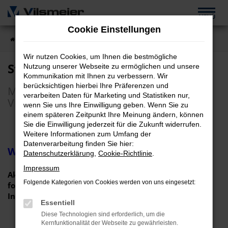
Zum
MENÜ
Hauptinhalt
Cookie Einstellungen
springen
Startseite
Unternehmen
Stellenangebote
Wir nutzen Cookies, um Ihnen die bestmögliche
Stellenangebote
Nutzung unserer Webseite zu ermöglichen und unsere
Kommunikation mit Ihnen zu verbessern. Wir
berücksichtigen hierbei Ihre Präferenzen und
Mitarbeiter werden bei Rohrbiegetechnik
verarbeiten Daten für Marketing und Statistiken nur,
Vilsmeier
wenn Sie uns Ihre Einwilligung geben. Wenn Sie zu
einem späteren Zeitpunkt Ihre Meinung ändern, können
Sie die Einwilligung jederzeit für die Zukunft widerrufen.
Weitere Informationen zum Umfang der
Datenverarbeitung finden Sie hier:
Wir freuen uns auf Sie!
Datenschutzerklärung
,
Cookie-Richtlinie
.
Impressum
Aktuell haben wir keine Stelle zu besetzen. In
Folgende Kategorien von Cookies werden von uns eingesetzt:
folgenden Bereichen freuen wir uns aber auf Ihre
Initiativbewerbung:
Essentiell
Diese Technologien sind erforderlich, um die
Kernfunktionalität der Webseite zu gewährleisten.